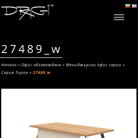
27489_w
Начало
»
Офис обзавеждане
»
Мениджърски офис серии
»
Серия Тирон
»
27489_w