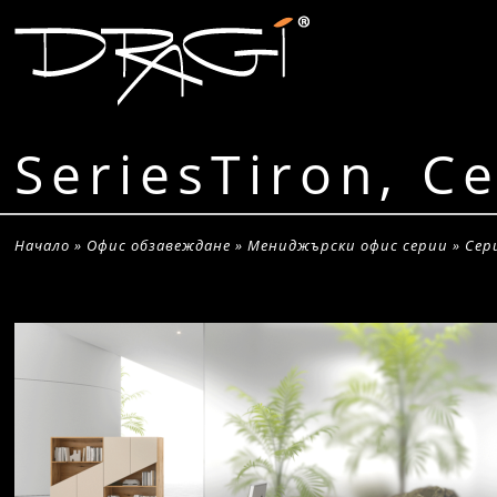
SeriesTiron, С
Начало
»
Офис обзавеждане
»
Мениджърски офис серии
»
Сер