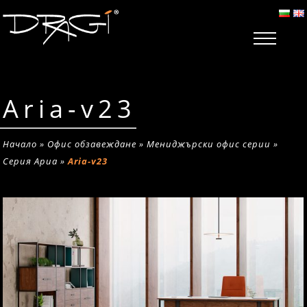
Aria-v23
Начало
»
Офис обзавеждане
»
Мениджърски офис серии
»
Серия Ариа
»
Aria-v23