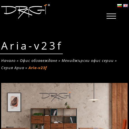
Aria-v23f
Начало
»
Офис обзавеждане
»
Мениджърски офис серии
»
Серия Ариа
»
Aria-v23f