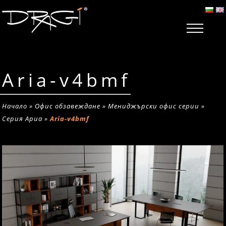
Aria-v4bmf
Начало
»
Офис обзавеждане
»
Мениджърски офис серии
»
Серия Ариа
»
Aria-v4bmf