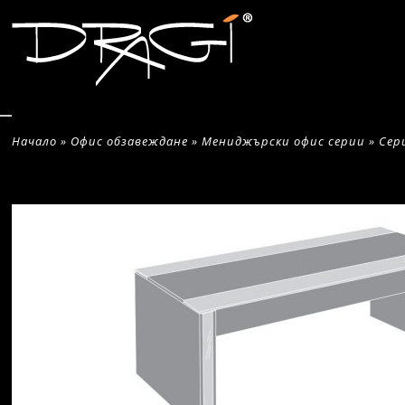
Начало
»
Офис обзавеждане
»
Мениджърски офис серии
»
Сер