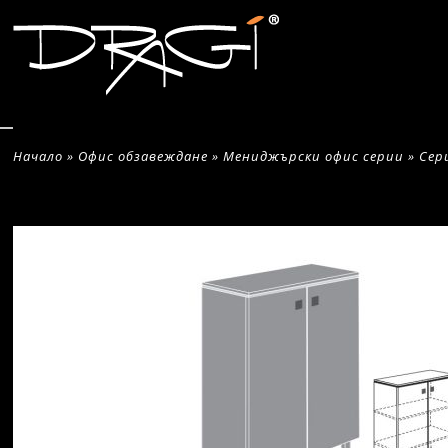
Начало
»
Офис обзавеждане
»
Мениджърски офис серии
»
Сер