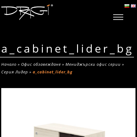
a_cabinet_lider_bg
Начало
»
Офис обзавеждане
»
Мениджърски офис серии
»
Серия Лидер
»
a_cabinet_lider_bg