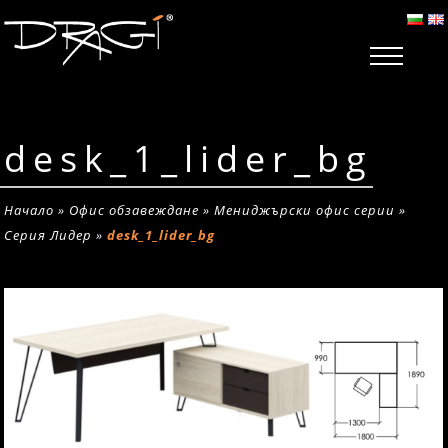
desk_1_lider_bg
Начало
»
Офис обзавеждане
»
Мениджърски офис серии
»
Серия Лидер
»
desk_1_lider_bg