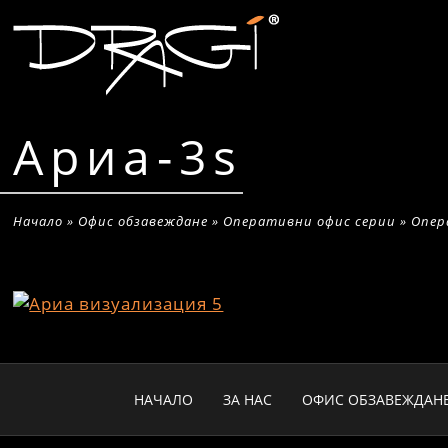
Ариа-3s
Начало
»
Офис обзавеждане
»
Оперативни офис серии
»
Опер
НАЧАЛО
ЗА НАС
ОФИС ОБЗАВЕЖДАН