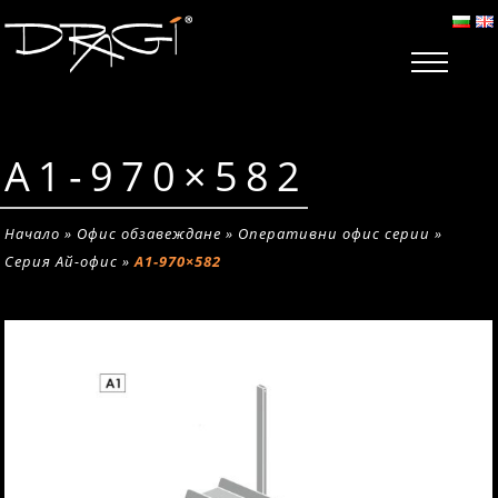
A1-970×582
Начало
»
Офис обзавеждане
»
Оперативни офис серии
»
Серия Ай-офис
»
A1-970×582