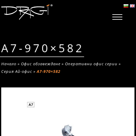
A7-970×582
Начало
»
Офис обзавеждане
»
Оперативни офис серии
»
Серия Ай-офис
»
A7-970×582