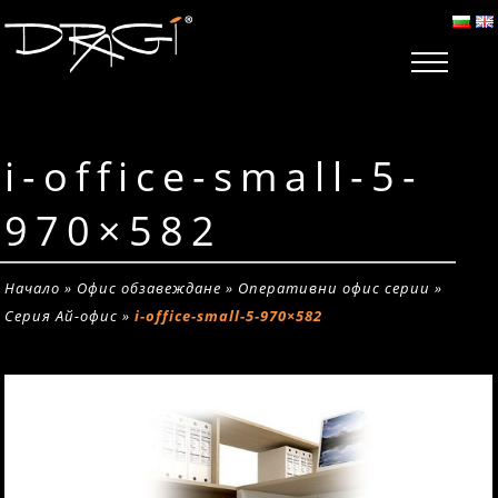
i-office-small-5-
970×582
Начало
»
Офис обзавеждане
»
Оперативни офис серии
»
Серия Ай-офис
»
i-office-small-5-970×582