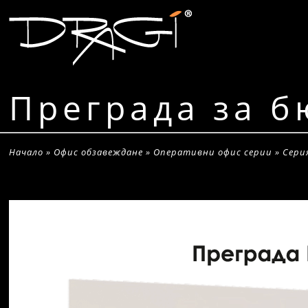
Преграда за б
Начало
»
Офис обзавеждане
»
Оперативни офис серии
»
Сери