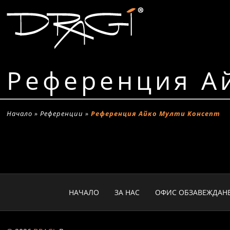
Референция А
Начало
»
Референции
»
Референция Айко Мулти Консепт
НАЧАЛО
ЗА НАС
ОФИС ОБЗАВЕЖДАН