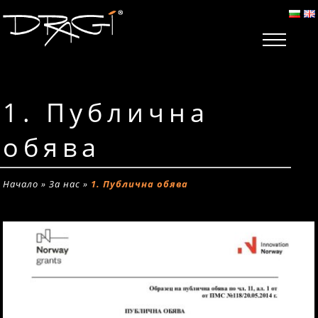
1. Публична
обява
Начало
»
За нас
»
1. Публична обява