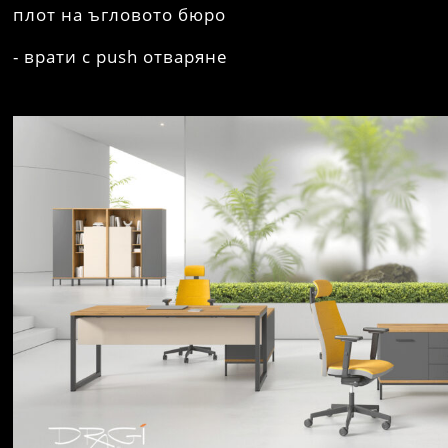
плот на ъгловото бюро
- врати с push отваряне