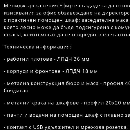
Мениджърска серия Ефир е създадена да отго
изисквания за офис обзавеждане на директор
с практичен помощен шкаф; заседателна маса 
която лесно може да бъде подсигурена с кому
шкафа, които могат да се подредят в елегантн
Техническа информация:
- работни плотове - ЛПДЧ 36 мм
- корпуси и фронтове - ЛПДЧ 18 мм
- метална конструкция бюро и маса - профил 4
боядисан
- метални крака на шкафове - профил 20х20 м
- панти и водачи на помощен шкаф с плавно з
- контакт с USB удължител и мрежова розетка,