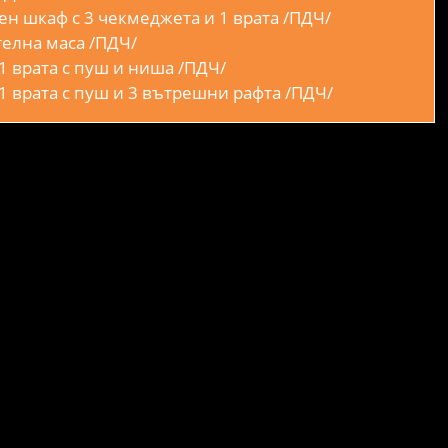
н шкаф с 3 чекмеджета и 1 врата /ПДЧ/
телна маса /ПДЧ/
1 врата с пуш и ниша /ПДЧ/
1 врата с пуш и 3 вътрешни рафта /ПДЧ/