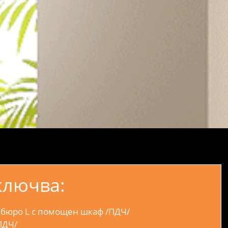
ключва:
 бюро L с помощен шкаф /ПДЧ/
ПДЧ/