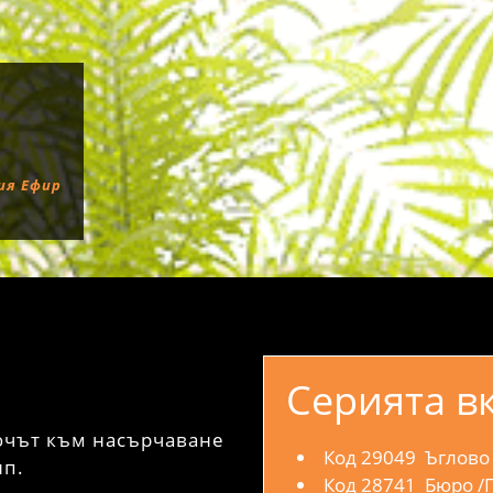
ия Ефир
Серията в
ючът към насърчаване
Код 29049 Ъглово
ип.
Код 28741 Бюро /