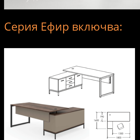
Серия Ефир включва:
Managerial Series Efir