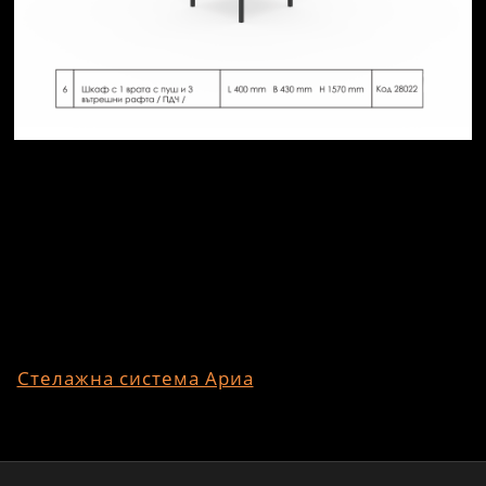
Помощен шкаф Ефир с три чекмеджета и врата
Стелажна система Ариа