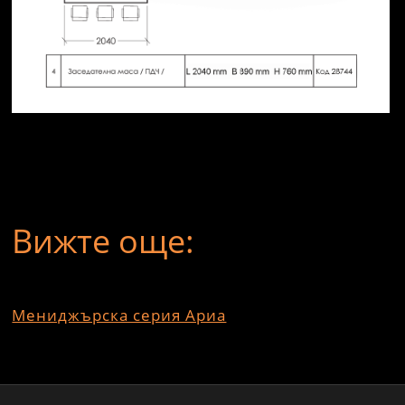
Ъглово бюро Ефир с помощен шкаф L
Вижте още:
Мениджърска серия Ариа